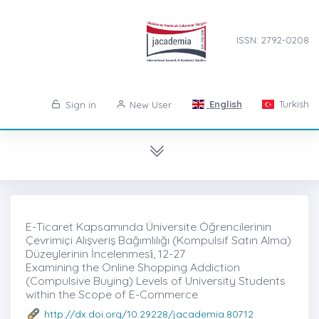
ISSN: 2792-0208
English
Turkish
Sign in
New User
E-Ticaret Kapsamında Üniversite Öğrencilerinin
Çevrimiçi Alışveriş Bağımlılığı (Kompulsif Satın Alma)
Düzeylerinin İncelenmesi̇, 12-27
Examining the Online Shopping Addiction
(Compulsive Buying) Levels of University Students
within the Scope of E-Commerce
http://dx.doi.org/10.29228/jacademia.80712