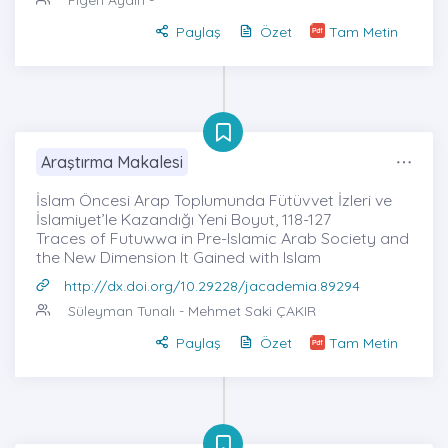
Figen Aydın
-
Paylaş
Özet
Tam Metin
Araştırma Makalesi
İslam Öncesi Arap Toplumunda Fütüvvet İzleri ve
İslamiyet’le Kazandığı Yeni Boyut, 118-127
Traces of Futuwwa in Pre-Islamic Arab Society and
the New Dimension It Gained with Islam
http://dx.doi.org/10.29228/jacademia.89294
Süleyman Tunalı
- Mehmet Saki ÇAKIR
Paylaş
Özet
Tam Metin