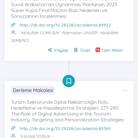
Suudi Arabistan’da Oynanması Planlanan 2023
Süper Kupa Final Maçının Bazı Nedenleri ve
Sonuçlarının İncelenmesi
http://dx.doi.org/10.29228/jacademia.89922
Abdullah GÜMÜŞAY
-Ramazan ÜNVER -Abdullah
SEMERCİ
Paylaş
Özet
Tam Metin
Derleme Makalesi
Turizm Sektöründe Dijital Reklamcılığın Rolü:
Hedefleme ve Kişiselleştirme Stratejileri, 277-290
The Role of Digital Advertising in the Tourism
Industry: Targeting and Personalization Strategies
http://dx.doi.org/10.29228/jacademia.89369
E.Erdal YÖRÜK
-