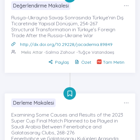
Değerlendirme Makalesi
Rusya–Ukrayna Savaşı Sonrasında Türkiye’nin Dış
Ticaretinde Yapısal Dönüşüm, 254-267
Structural Transformation in Türkiye’s Foreign
Trade After the Russia–Ukraine War
http://dx.doi.org/10.29228/jacademia.89849
Melis Attar
-Salma Zahour -Tuğçe Vatandaeş
Paylaş
Özet
Tam Metin
Derleme Makalesi
Examining Some Causes and Results of the 2023
Super Cup Final Match Planned to be Played in
Saudi Arabia Between Fenerbahçe and
Galatasaray Clubs, 268-276
Fenerbahçe ve Galatasaray Kulüpleri Arasında