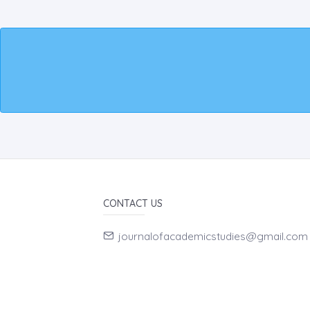
CONTACT US
journalofacademicstudies@gmail.com