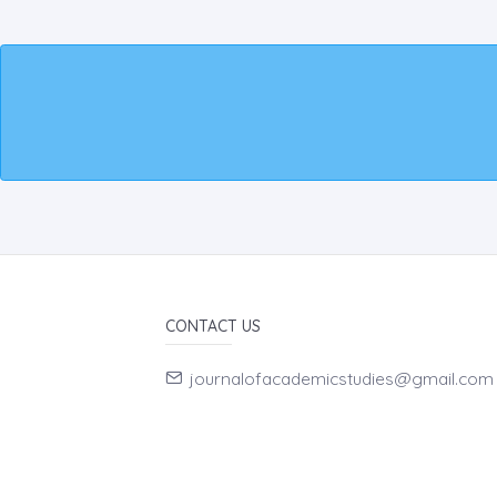
CONTACT US
journalofacademicstudies@gmail.com