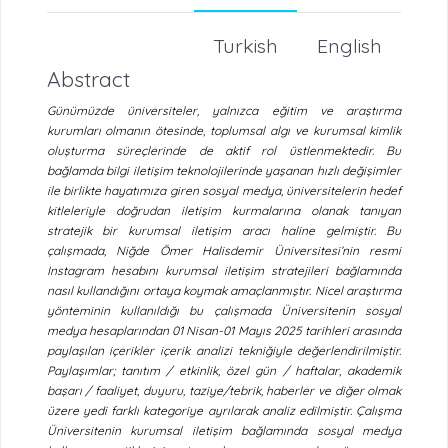
Turkish
English
Abstract
Günümüzde üniversiteler, yalnızca eğitim ve araştırma
kurumları olmanın ötesinde, toplumsal algı ve kurumsal kimlik
oluşturma süreçlerinde de aktif rol üstlenmektedir. Bu
bağlamda bilgi iletişim teknolojilerinde yaşanan hızlı değişimler
ile birlikte hayatımıza giren sosyal medya, üniversitelerin hedef
kitleleriyle doğrudan iletişim kurmalarına olanak tanıyan
stratejik bir kurumsal iletişim aracı haline gelmiştir. Bu
çalışmada, Niğde Ömer Halisdemir Üniversitesi’nin resmi
Instagram hesabını kurumsal iletişim stratejileri bağlamında
nasıl kullandığını ortaya koymak amaçlanmıştır. Nicel araştırma
yönteminin kullanıldığı bu çalışmada Üniversitenin sosyal
medya hesaplarından 01 Nisan-01 Mayıs 2025 tarihleri arasında
paylaşılan içerikler içerik analizi tekniğiyle değerlendirilmiştir.
Paylaşımlar; tanıtım / etkinlik, özel gün / haftalar, akademik
başarı / faaliyet, duyuru, taziye/tebrik, haberler ve diğer olmak
üzere yedi farklı kategoriye ayrılarak analiz edilmiştir. Çalışma
Üniversitenin kurumsal iletişim bağlamında sosyal medya