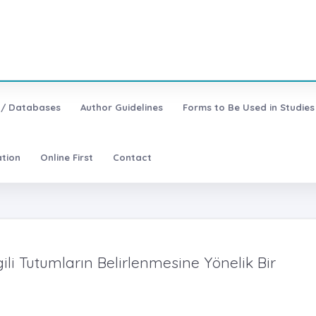
 / Databases
Author Guidelines
Forms to Be Used in Studies
ation
Online First
Contact
gili Tutumların Belirlenmesine Yönelik Bir