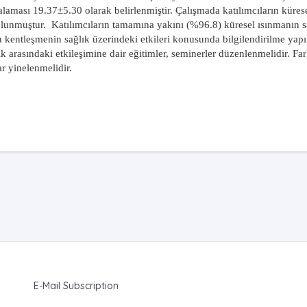
laması 19.37±5.30 olarak belirlenmiştir. Çalışmada katılımcıların küres
ulunmuştur.
Katılımcıların tamamına yakını (%96.8) küresel ısınmanın s
uğu kentleşmenin sağlık üzerindeki etkileri konusunda bilgilendirilme yap
k arasındaki etkileşimine dair eğitimler, seminerler düzenlenmelidir. Far
r yinelenmelidir.
E-Mail Subscription