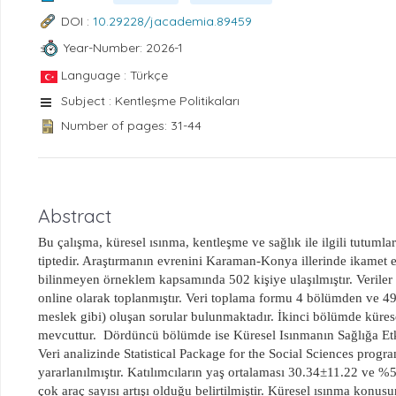
DOI :
10.29228/jacademia.89459
Year-Number: 2026-1
Language : Türkçe
Subject : Kentleşme Politikaları
Number of pages: 31-44
Abstract
Bu çalışma, küresel ısınma, kentleşme ve sağlık ile ilgili tutumla
tiptedir. Araştırmanın evrenini Karaman-Konya illerinde ikamet e
bilinmeyen örneklem kapsamında 502 kişiye ulaşılmıştır. Veriler
online olarak toplanmıştır. Veri toplama formu 4 bölümden ve 49 
meslek gibi) oluşan sorular bulunmaktadır. İkinci bölümde küresel 
mevcuttur.
Dördüncü bölümde ise Küresel Isınmanın Sağlığa Etki
Veri analizinde Statistical Package for the Social Sciences progr
yararlanılmıştır. Katılımcıların yaş ortalaması 30.34±11.22 ve 
çok araç sayısı artışı olduğu belirtilmiştir. Küresel ısınma konu