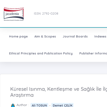
ISSN: 2792-0208
Home page
Aim & Scopes
Journal Boards
Indexes
Ethical Principles and Publication Policy
Publisher Inform
Küresel Isınma, Kentleşme ve Sağlık İle İl
Araştırma
Author :
-
Ali TOSUN
Demet ÇELİK