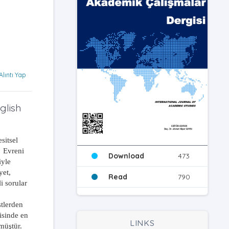
Alıntı Yap
glish
sitsel
Evreni
Download
473
iyle
yet,
Read
790
i sorular
stlerden
isinde en
LINKS
müştür.