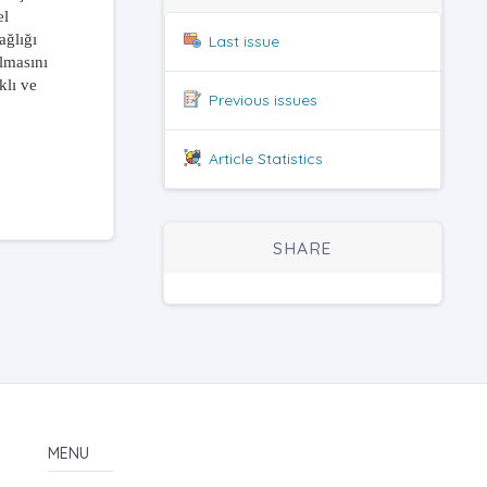
el
ağlığı
Last issue
ılmasını
klı ve
Previous issues
Article Statistics
SHARE
MENU