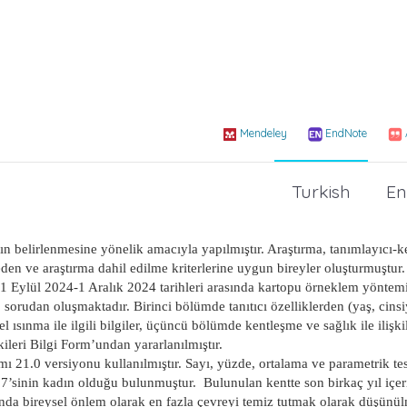
Mendeley
EndNote
Turkish
En
rın belirlenmesine yönelik amacıyla yapılmıştır. Araştırma, tanımlayıcı-ke
den ve araştırma dahil edilme kriterlerine uygun bireyler oluşturmuştur.
 1 Eylül 2024-1 Aralık 2024 tarihleri arasında kartopu örneklem yöntem
sorudan oluşmaktadır. Birinci bölümde tanıtıcı özelliklerden (yaş, cinsi
ısınma ile ilgili bilgiler, üçüncü bölümde kentleşme ve sağlık ile ilişkil
leri Bilgi Form’undan yararlanılmıştır.
amı 21.0 versiyonu kullanılmıştır. Sayı, yüzde, ortalama ve parametrik te
%57’sinin kadın olduğu bulunmuştur.
Bulunulan kentte son birkaç yıl içer
sunda bireysel önlem olarak en fazla çevreyi temiz tutmak olarak düşünül