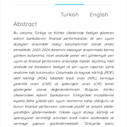
Turkish
English
Abstract
Bu çalışma, Türkiye ve Körfez ülkelerinde faaliyet gösteren
katılım bankalarının finansal performansları ile şeri uyum
düzeyleri arasındaki ilişkiyi karşılaştırmalı olarak analiz
etmektedir. 2020–2024 dönemini kapsayan araştırmada karma
yöntem kullanılmış; nicel analizde panel veri yöntemiyle şeri
uyum ve finansal performans arasındaki ilişkiler ölçülmüş, nitel
analizde ise bankaların faaliyet ve şeri uyum raporları içerik
analizine tabi tutulmuştur. Çalışmada öz kaynak kârlılığı (ROE),
aktif kârlılığı (ROA), takipteki kredi oranı (NPL), sermaye
yeterlilik oranı (CAR) ve gider/gelir oranı (CIR) temel
göstergeler olarak değerlendirilmiştir. Bulgular, Körfez
ülkelerindeki katılım bankalarının Türkiye’deki muadillerine
kıyasla daha yüksek şeri uyum skorlarına sahip olduğunu ve
bunun finansal performans üzerinde pozitif ve anlamlı etkiler
yarattığını göstermektedir. Yüksek uyum düzeyi, kârlılığı ve
operasyonel verimliliği artırırken kredi riskini azaltmakta ve
sermaye yapısını güçlendirmektedir. Türkiye’de kamu