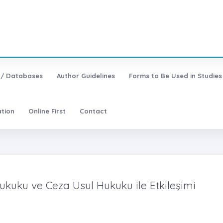
 / Databases
Author Guidelines
Forms to Be Used in Studies
ation
Online First
Contact
ukuku ve Ceza Usul Hukuku ile Etkileşimi