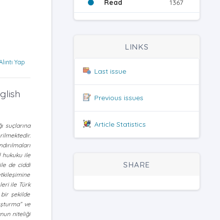
Read
1367
LINKS
Alıntı Yap
Last issue
glish
Previous issues
Article Statistics
ğı suçlarına
rilmektedir.
dırılmaları
 hukuku ile
SHARE
le de ciddi
tkileşimine
eri ile Türk
ir şekilde
ruşturma” ve
un niteliği