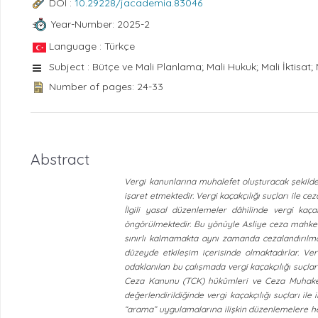
DOI :
10.29228/jacademia.83046
Year-Number: 2025-2
Language : Türkçe
Subject : Bütçe ve Mali Planlama; Mali Hukuk; Mali İktisat; 
Number of pages: 24-33
Abstract
Vergi kanunlarına muhalefet oluşturacak şekilde a
işaret etmektedir. Vergi kaçakçılığı suçları ile c
İlgili yasal düzenlemeler dâhilinde vergi kaçakç
öngörülmektedir. Bu yönüyle Asliye ceza mahkemel
sınırlı kalmamakta aynı zamanda cezalandırılma
düzeyde etkileşim içerisinde olmaktadırlar. Ve
odaklanılan bu çalışmada vergi kaçakçılığı suçları
Ceza Kanunu (TCK) hükümleri ve Ceza Muhakeme
değerlendirildiğinde vergi kaçakçılığı suçları il
“arama” uygulamalarına ilişkin düzenlemelere h