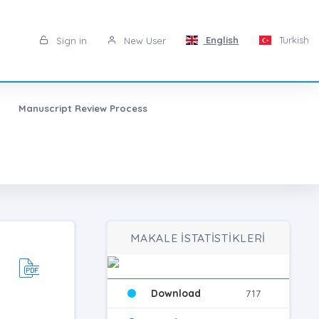
English
Turkish
Sign in
New User
Manuscript Review Process
MAKALE İSTATİSTİKLERİ
Download
717