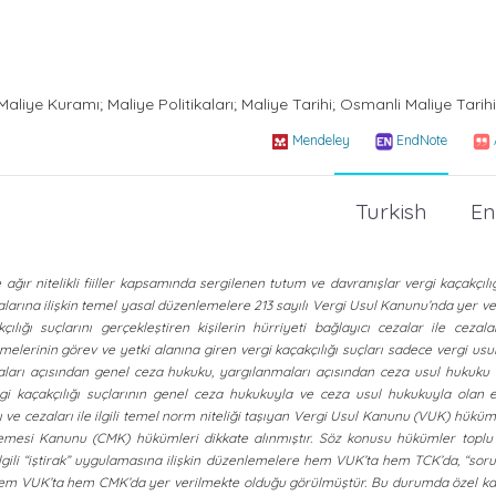
Maliye Kuramı; Maliye Politikaları; Maliye Tarihi; Osmanli Maliye Tarihi
Mendeley
EndNote
Turkish
En
ğır nitelikli fiiller kapsamında sergilenen tutum ve davranışlar vergi kaçakçılı
ezalarına ilişkin temel yasal düzenlemelere 213 sayılı Vergi Usul Kanunu’nda yer ve
ılığı suçlarını gerçekleştiren kişilerin hürriyeti bağlayıcı cezalar ile cezalan
erinin görev ve yetki alanına giren vergi kaçakçılığı suçları sadece vergi usul
ları açısından genel ceza hukuku, yargılanmaları açısından ceza usul hukuku i
rgi kaçakçılığı suçlarının genel ceza hukukuyla ve ceza usul hukukuyla olan e
 ve cezaları ile ilgili temel norm niteliği taşıyan Vergi Usul Kanunu (VUK) hüküml
si Kanunu (CMK) hükümleri dikkate alınmıştır. Söz konusu hükümler toplu b
e ilgili “iştirak” uygulamasına ilişkin düzenlemelere hem VUK’ta hem TCK’da, “so
em VUK’ta hem CMK’da yer verilmekte olduğu görülmüştür. Bu durumda özel kan