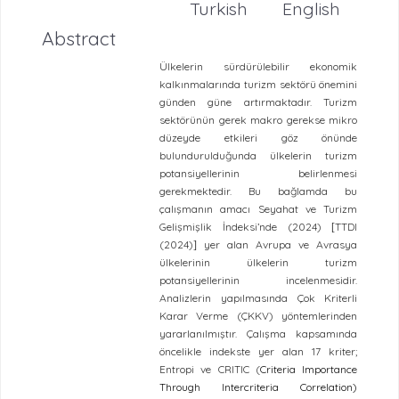
Turkish
English
Abstract
Ülkelerin sürdürülebilir ekonomik
kalkınmalarında turizm sektörü önemini
günden güne artırmaktadır. Turizm
sektörünün gerek makro gerekse mikro
düzeyde etkileri göz önünde
bulundurulduğunda ülkelerin turizm
potansiyellerinin belirlenmesi
gerekmektedir. Bu bağlamda bu
çalışmanın amacı Seyahat ve Turizm
Gelişmişlik İndeksi’nde (2024)
TTDI
[
(2024)
yer alan Avrupa ve Avrasya
]
ülkelerinin ülkelerin turizm
potansiyellerinin incelenmesidir.
Analizlerin yapılmasında Çok Kriterli
Karar Verme (ÇKKV) yöntemlerinden
yararlanılmıştır. Çalışma kapsamında
öncelikle indekste yer alan 17 kriter;
Entropi ve CRITIC (
Criteria Importance
Through Intercriteria Correlation)