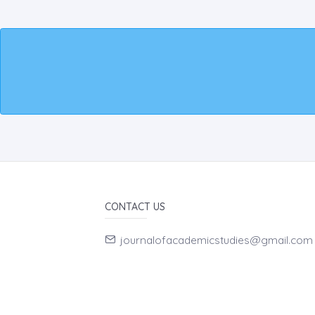
CONTACT US
journalofacademicstudies@gmail.com