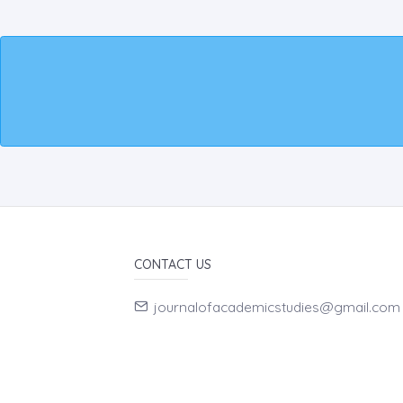
CONTACT US
journalofacademicstudies@gmail.com