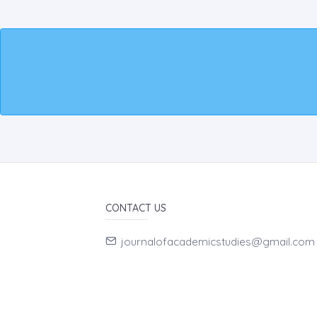
CONTACT US
journalofacademicstudies@gmail.com