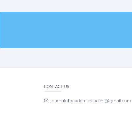
CONTACT US
journalofacademicstudies@gmail.com